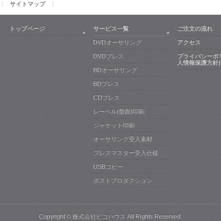
サイトマップ
トップページ
サービス一覧
ご注文の流れ
DVDオーサリング
アクセス
DVDプレス
プライバシーポ
人情報保護方針)
BDオーサリング
BDプレス
CDプレス
レーベル(盤面)印刷
ジャケット印刷
オーサリング受入素材
プレスマスター受入仕様
USBコピー
ポストプロダクション
Copyright ©
株式会社ピコハウス
All Rights Reserved.