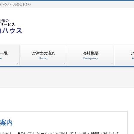
コハウスへお任せ下さい
一覧
ご注文の流れ
会社概要
ア
ce
Order
Company
A
ご案内
験を活かし、BDレプリケーションに関しても品質・納期・対応面を