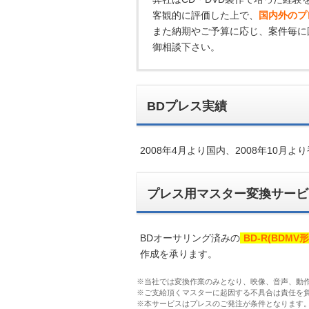
客観的に評価した上で、
国内外のプ
また納期やご予算に応じ、案件毎に
御相談下さい。
BDプレス実績
2008年4月より国内、2008年10月
プレス用マスター変換サービ
BDオーサリング済みの
BD-R(BDMV形
作成を承ります。
※当社では変換作業のみとなり、映像、音声、動
※ご支給頂くマスターに起因する不具合は責任を
※本サービスはプレスのご発注が条件となります